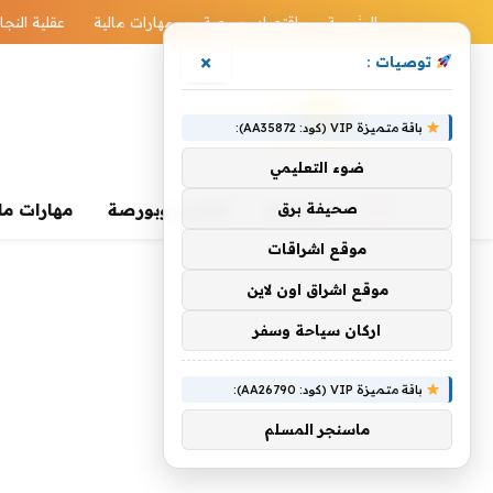
الرئيسية
اقتصاد وبورصة
مهارات مالية
عقلية النجا
×
توصيات :
باقة متميزة VIP (كود: AA35872):
ضوء التعليمي
صحيفة برق
الرئيسية
اقتصاد وبورصة
مهارات ما
موقع اشراقات
موقع اشراق اون لاين
اركان سياحة وسفر
باقة متميزة VIP (كود: AA26790):
ماسنجر المسلم