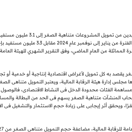
وارتفع عدد المستفيدين من تمويل المشروعات 
رة المماثلة من العام الماضي، وفق التقرير الشهري للهيئة العامة ل
غر يقصد به كل تمويل لأغراض اقتصادية إنتاجية أو خدمية أو تجا
ا مجلس إدارة هيئة الرقابة المالية، ويعتبر التمويل متناهى الص
اهمة الفئات محدودة الدخل فى النشاط الاقتصادى، فالوصول إ
صحاب المنشآت متناهية الصغر يسهم فى الحد من البطالة والم
قرًا، ويحقق أثر إيجابى على زيادة حجم الاستثمار والتشغيل فى ال