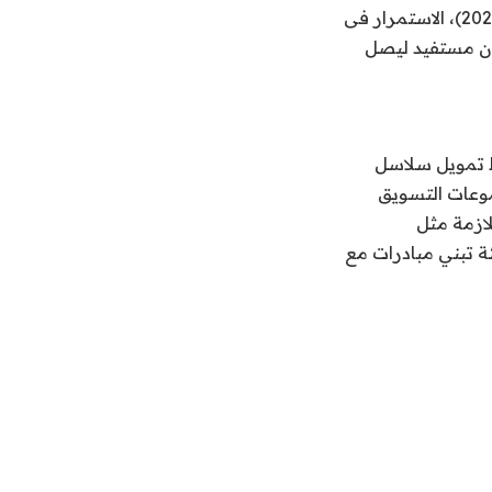
عام 2021 إلى 50 مليار جنيه بنهاية عام 2026 باستراتيجية الهيئة خلال الفترة (2022-2026)، الاستمرار فى
متناهي الصغر، ومضاعفة عدد المستفيدين من حوالي 3.5 مليون مستفيد ليصل
يط تمويل سلاسل
موعات التسويق
لازمة مثل
ئة تبني مبادرات مع