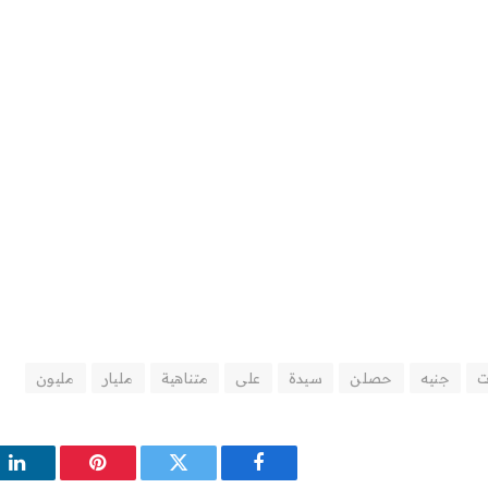
ت
جنيه
حصلن
سيدة
على
متناهية
مليار
مليون
فيسبوك
تويتر
بينتيريست
لين