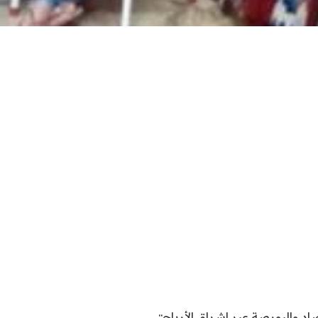
اد والبورصة عبر اشراق الأرباح::