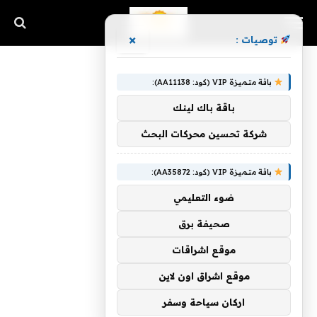
×
توصيات :
باقة متميزة VIP (كود: AA11138):
باقة باك لينك
شركة تحسين محركات البحث
باقة متميزة VIP (كود: AA35872):
ضوء التعليمي
صحيفة برق
موقع اشراقات
موقع اشراق اون لاين
اركان سياحة وسفر