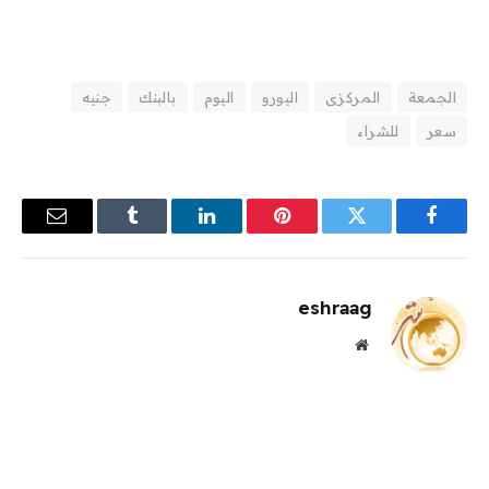
الجمعة
المركزى
اليورو
اليوم
بالبنك
جنيه
سعر
للشراء
فيسبوك
تويتر
بينتيريست
لينكدإن
Tumblr
البريد
الإلكترو
eshraag
موقع
الويب