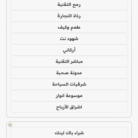
رمح التقنية
رذاذ التجارة
طعم وكيف
شهود نت
أركاني
مباشر التقنية
مدونة صحبة
شرقيات السياحة
موسوعة انوار
اشراق الأرباح
!
شراء باك لينك