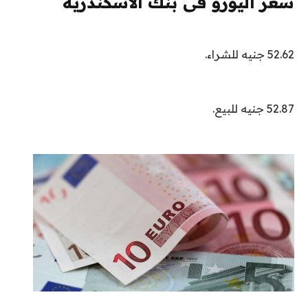
سعر اليورو فى بنك الاسكندرية
52.62 جنيه للشراء.
52.87 جنيه للبيع.