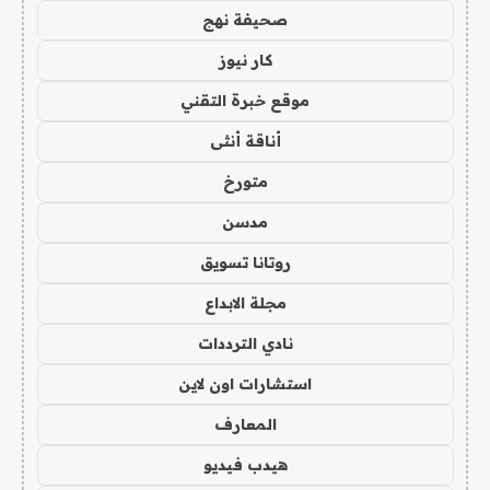
صحيفة نهج
كار نيوز
موقع خبرة التقني
أناقة أنثى
متورخ
مدسن
روتانا تسويق
مجلة الابداع
نادي الترددات
استشارات اون لاين
المعارف
هيدب فيديو