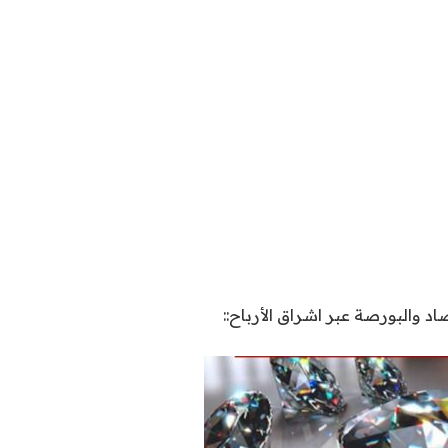
اد والبورصة عبر اشراق الأرباح::