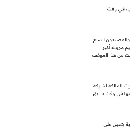
لب، في وقت
 والمصنعون السلع،
م مرونة أكبر
عت عن هذا الموقف
”، المالكة لشركة
ديها في وقت سابق
 الخام، حيث تعقد 10 مبيعات سنوية يتعين على