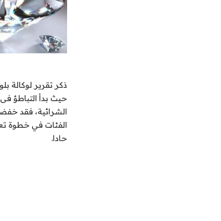
ذكر تقرير لوكالة بل
حيث بدأ التباطؤ فى 
الفئات في خطوة تعد
حادا.