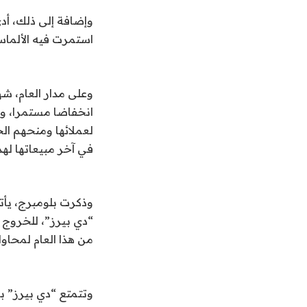
وإضافة إلى ذلك، أد
استمرت فيه الألماس 
وعلى مدار العام، شه
انخفاضا مستمرا، ور
لعملائها ومنحهم ال
في آخر مبيعاتها له
وذكرت بلومبرج، يأت
“دي بيرز”، للخروج 
من هذا العام لمحاولة استحواذ بقيمة 49 