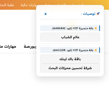
الرئيسية
اقتصاد وبورصة
مهارات مالية
عقلية النجا
×
توصيات :
باقة متميزة VIP (كود: AA86842):
عالم الشباب
الرئيسية
اقتصاد وبورصة
مهارات ما
باقة متميزة VIP (كود: AA11138):
باقة باك لينك
شركة تحسين محركات البحث