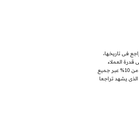
اجع فى تاريخها،
 قدرة العملاء
الشرائية، فقد خفضت شركة “دى بيرز”، أكبر منتج للألماس فى العالم، الأسعار بأكثر من 10% عبر جميع
الذى يشهد تراجعا