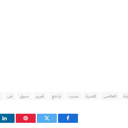
ية
العالمى
القدرة
بسبب
تراجع
تقرير
سوق
فى
فيسبوك
تويتر
بينتيريست
لين