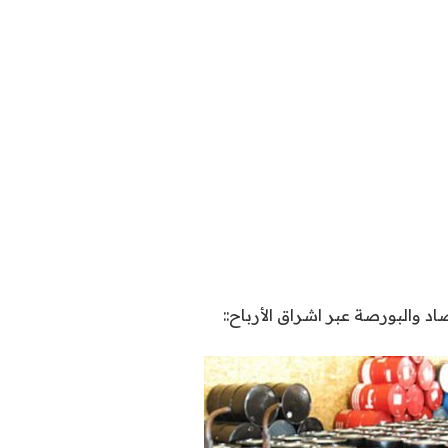
اد والبورصة عبر اشراق الأرباح::