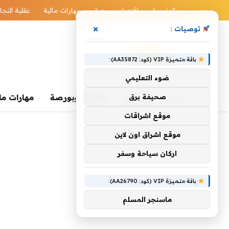
الرئيسية
اقتصاد وبورصة
مهارات مالية
عقلية النجا
×
توصيات :
باقة متميزة VIP (كود: AA35872):
ضوء التعليمي
صحيفة برق
الرئيسية
اقتصاد وبورصة
مهارات ما
موقع اشراقات
موقع اشراق اون لاين
اركان سياحة وسفر
باقة متميزة VIP (كود: AA26790):
ماسنجر المسلم