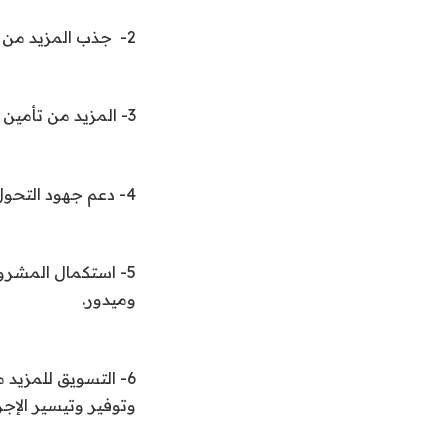
2- جذب المزيد من الاستثمارات الجديدة فى مجال البحث والاستكشاف والطاقات الجديدة كالهيدروجين.
3- المزيد من تأمين واستدامة إمدادات الوقود للسوق المحلية.
4- دعم جهود التحول الطاقى وتنويع مصادر الطاقة المستخدمة فى مصر.
5- استكمال المشرو
وميدور.
6- التسويق للمزيد 
وتوفير وتيسير الإجر