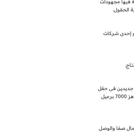
كة فيها مجهودات
ية الحقول.
و إحدى شركات
ضع بئرين جديدين فى حقل
بترول شمال صفا بخليج السويس على خريطة الإنتاج فى تحقيق معدل إنتاج أولى يناهز 7000 برميل
تاج حقلى شمال صفا والوصل