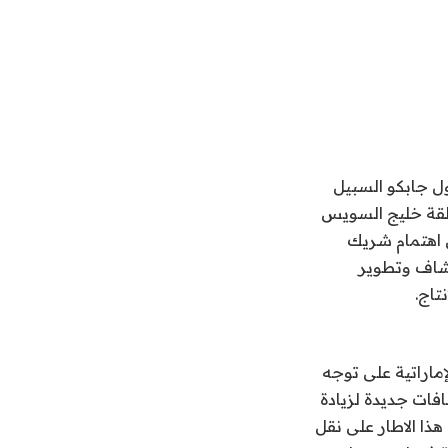
ل جابكو السبيل
نطقة خليج السويس
ن اهتمام شريك
كشاف وتطوير
تاج.
ماراتية على توجه
فات جديدة لزيادة
ذا الاطار على نقل