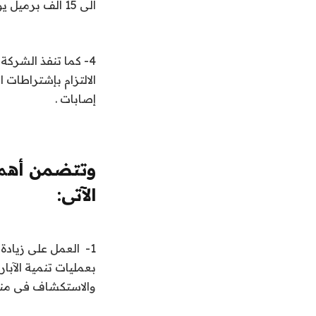
الى 15 ألف برميل يومياً خلال النصف الثانى من العام القادم.
4- كما تنفذ الشرك
إصابات .
وتتضمن أهم أ
الآتى:
1- العمل على زيادة 
بعمليات تنمية الآبا
والاستكشاف فى مناط