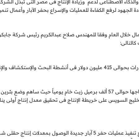
 والذكاء الاصطناعى لدعم وزيادة الإنتاج فى مصر التى تبذل الشر
دة الجهود لرفع الكفاءة للعمليات والإسراع بحفر الآبار وأعمال تنم
ال خلال العام وفقا للمهندس صلاح عبدالكريم رئيس شركة جابك
كالتالى:
2-فيما بلغ حجم انتاجها حوالى 57 ألف برميل زيت خام يومياً حيث ساهم و
3- ومن المخطط مع تنفيذ عمليات حفر 5 آبار جديدة الوصول بمعدلات إن