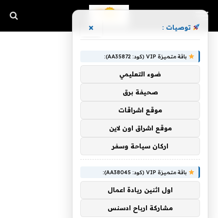
×
توصيات :
باقة متميزة VIP (كود: AA35872):
ضوء التعليمي
صحيفة برق
موقع اشراقات
موقع اشراق اون لاين
اركان سياحة وسفر
باقة متميزة VIP (كود: AA38045):
اول اثنين ريادة اعمال
مشاركة ارباح ادسنس