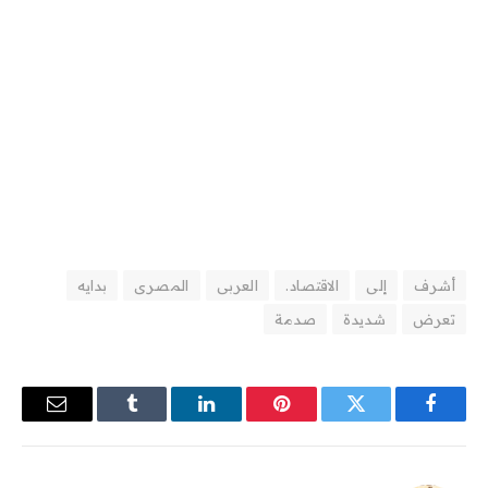
أشرف
إلى
الاقتصاد.
العربى
المصرى
بدايه
تعرض
شديدة
صدمة
فيسبوك
تويتر
بينتيريست
لينكدإن
Tumblr
البريد
الإلكترو