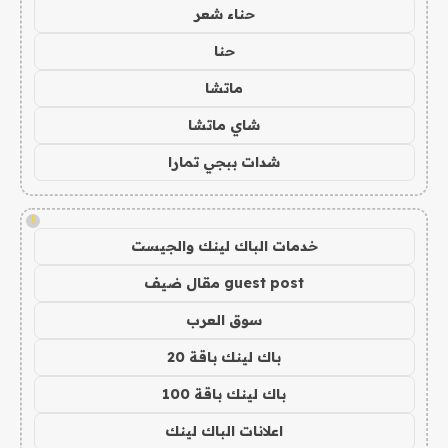
حناء شعر
حنا
ماتشا
شاي ماتشا
شدات ببجي تمارا
!
خدمات الباك لينك والجيست
guest post مقال ضيف
سوق العرب
باك لينك باقة 20
باك لينك باقة 100
اعلانات الباك لينك