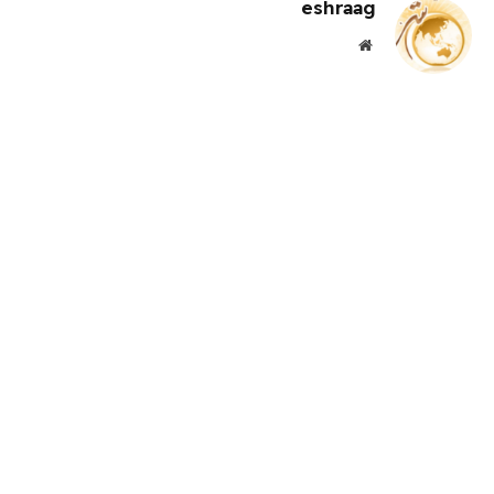
eshraag
موقع
الويب