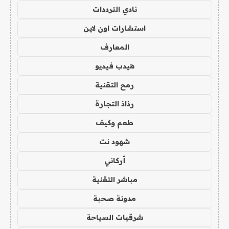
نادي الترددات
استشارات اون لاين
المعارف
هيدب فيديو
رمح التقنية
رذاذ التجارة
طعم وكيف
شهود نت
أركاني
مباشر التقنية
مدونة صحبة
شرقيات السياحة