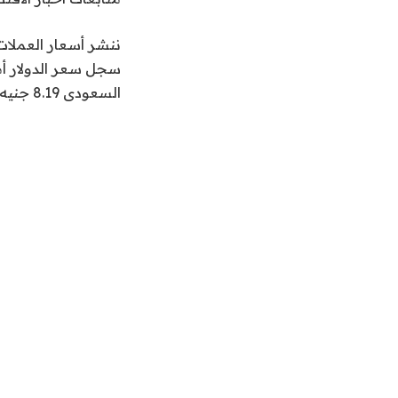
السعودى 8.19 جنيه للشراء، و8.22 جنيه للبيع.