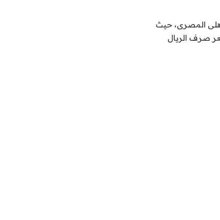
ثاء 25-7-2023، بتعاملات البنك الأهلى المصرى، حيث
 للبيع، بينما سجل سعر صرف الريال