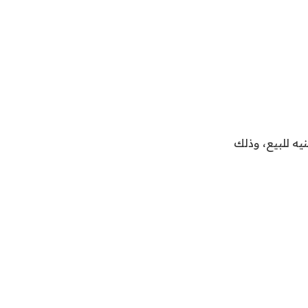
 الجنيه الإسترلينى أمام الجنيه المصرى 39.39 جنيه للشراء، 39.67 جنيه للبيع، وذلك