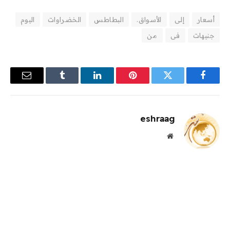
أسعار
إلى
الأسواق.
البطاطس
الخضراوات
اليوم
جنيهات
فى
من
فيسبوك
تويتر
بينتيريست
لينكدإن
Tumblr
البريد
الإلكترو
eshraag
موقع
الويب