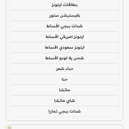
بطاقات ايتونز
بلايستيشن ستور
شدات ببجي اقساط
ايتونز امريكي اقساط
ايتونز سعودي اقساط
شحن يلا لودو اقساط
حناء شعر
حنا
ماتشا
شاي ماتشا
شدات ببجي تمارا
!