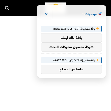
×
توصيات :
باقة متميزة VIP (كود: AA11138):
باقة باك لينك
شركة تحسين محركات البحث
باقة متميزة VIP (كود: AA26790):
ماسنجر المسلم