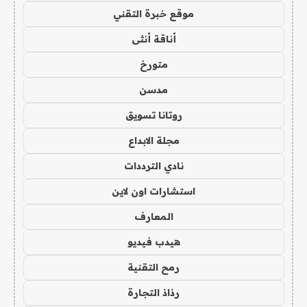
موقع خبرة التقني
أناقة أنثى
متورخ
مدسن
روتانا تسويق
مجلة الابداع
نادي الترددات
استشارات اون لاين
المعارف
هيدب فيديو
رمح التقنية
رذاذ التجارة