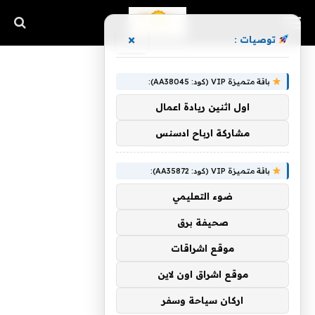
×
توصيات :
باقة متميزة VIP (كود: AA38045):
اول اثنين ريادة اعمال
مشاركة ارباح ادسنس
باقة متميزة VIP (كود: AA35872):
ضوء التعليمي
صحيفة برق
موقع اشراقات
موقع اشراق اون لاين
اركان سياحة وسفر