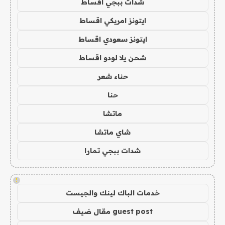
شدات ببجي اقساط
ايتونز امريكي اقساط
ايتونز سعودي اقساط
شحن يلا لودو اقساط
حناء شعر
حنا
ماتشا
شاي ماتشا
شدات ببجي تمارا
!
خدمات الباك لينك والجيست
guest post مقال ضيف