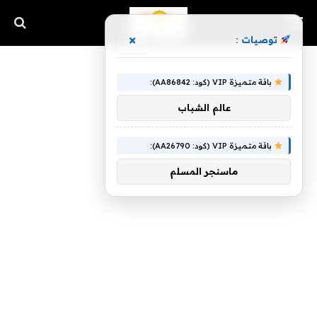
×
توصيات :
باقة متميزة VIP (كود: AA86842):
عالم الشباب
باقة متميزة VIP (كود: AA26790):
ماسنجر المسلم