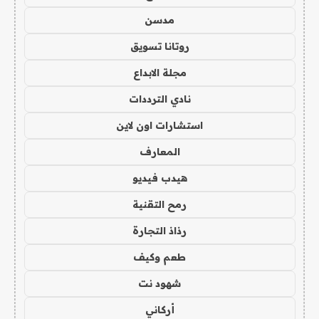
مدسن
روتانا تسويق
مجلة الابداع
نادي الترددات
استشارات اون لاين
المعارف
هيدب فيديو
رمح التقنية
رذاذ التجارة
طعم وكيف
شهود نت
أركاني