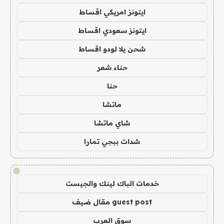
ايتونز امريكي اقساط
ايتونز سعودي اقساط
شحن يلا لودو اقساط
حناء شعر
حنا
ماتشا
شاي ماتشا
شدات ببجي تمارا
!
خدمات الباك لينك والجيست
guest post مقال ضيف
سوق العرب