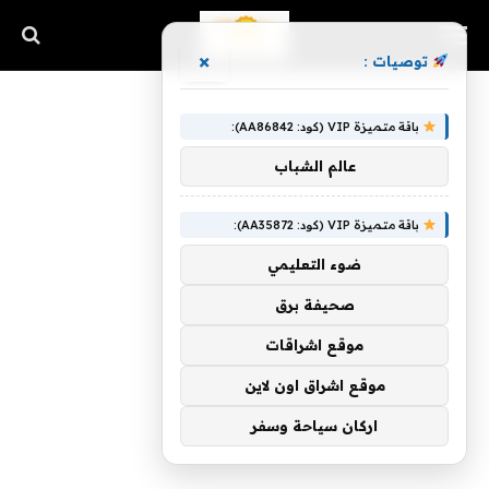
×
توصيات :
باقة متميزة VIP (كود: AA86842):
عالم الشباب
باقة متميزة VIP (كود: AA35872):
ضوء التعليمي
صحيفة برق
موقع اشراقات
موقع اشراق اون لاين
اركان سياحة وسفر