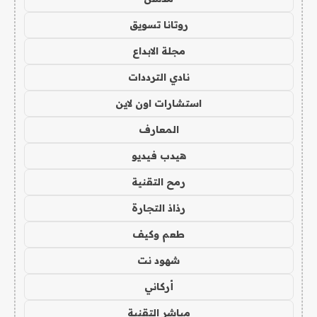
روتانا تسويق
مجلة الابداع
نادي الترددات
استشارات اون لاين
المعارف
هيدب فيديو
رمح التقنية
رذاذ التجارة
طعم وكيف
شهود نت
أركاني
مباشر التقنية