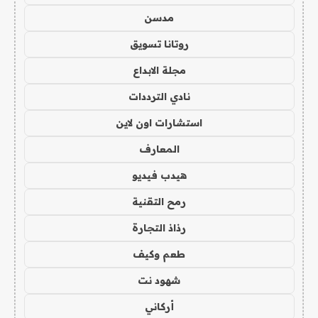
مدسن
روتانا تسويق
مجلة الابداع
نادي الترددات
استشارات اون لاين
المعارف
هيدب فيديو
رمح التقنية
رذاذ التجارة
طعم وكيف
شهود نت
أركاني