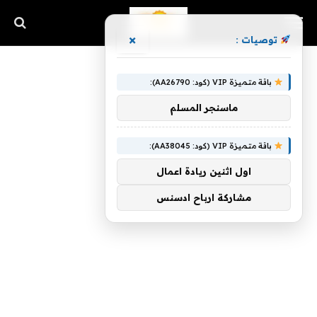
×
توصيات :
باقة متميزة VIP (كود: AA26790):
ماسنجر المسلم
باقة متميزة VIP (كود: AA38045):
اول اثنين ريادة اعمال
مشاركة ارباح ادسنس