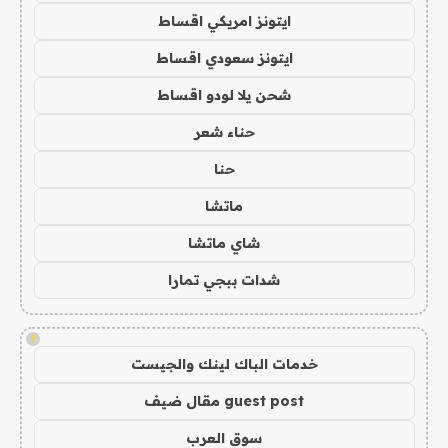
ايتونز امريكي اقساط
ايتونز سعودي اقساط
شحن يلا لودو اقساط
حناء شعر
حنا
ماتشا
شاي ماتشا
شدات ببجي تمارا
!
خدمات الباك لينك والجيست
guest post مقال ضيف
سوق العرب