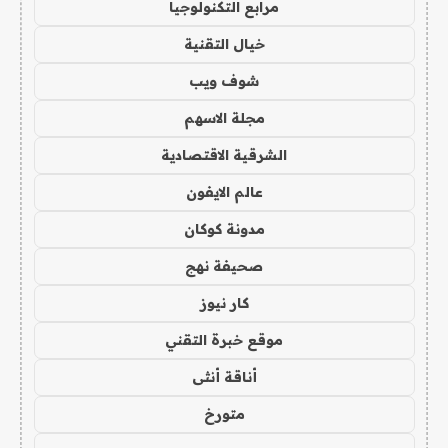
مرابع التكنولوجيا
خيال التقنية
شوف ويب
مجلة الاسهم
الشرقية الاقتصادية
عالم الايفون
مدونة كوكان
صحيفة نهج
كار نيوز
موقع خبرة التقني
أناقة أنثى
متورخ