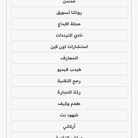
مدسن
روتانا تسويق
مجلة الابداع
نادي الترددات
استشارات اون لاين
المعارف
هيدب فيديو
رمح التقنية
رذاذ التجارة
طعم وكيف
شهود نت
أركاني
مباشر التقنية