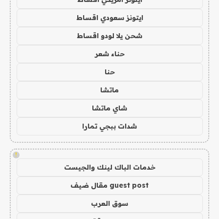
ايتونز سعودي اقساط
شحن يلا لودو اقساط
حناء شعر
حنا
ماتشا
شاي ماتشا
شدات ببجي تمارا
!
خدمات الباك لينك والجيست
guest post مقال ضيف
سوق العرب