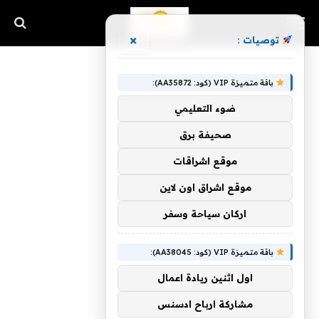
×
توصيات :
باقة متميزة VIP (كود: AA35872):
ضوء التعليمي
صحيفة برق
موقع اشراقات
موقع اشراق اون لاين
اركان سياحة وسفر
باقة متميزة VIP (كود: AA38045):
اول اثنين ريادة اعمال
مشاركة ارباح ادسنس