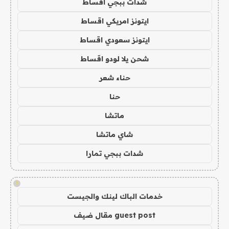
شدات ببجي اقساط
ايتونز امريكي اقساط
ايتونز سعودي اقساط
شحن يلا لودو اقساط
حناء شعر
حنا
ماتشا
شاي ماتشا
شدات ببجي تمارا
!
خدمات الباك لينك والجيست
guest post مقال ضيف