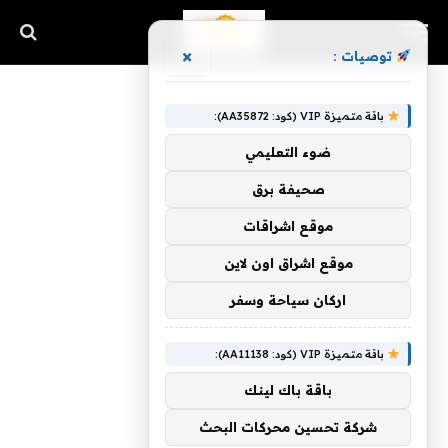
×
توصيات :
باقة متميزة VIP (كود: AA35872):
ضوء التعليمي
صحيفة برق
موقع اشراقات
موقع اشراق اون لاين
اركان سياحة وسفر
باقة متميزة VIP (كود: AA11138):
باقة باك لينك
شركة تحسين محركات البحث