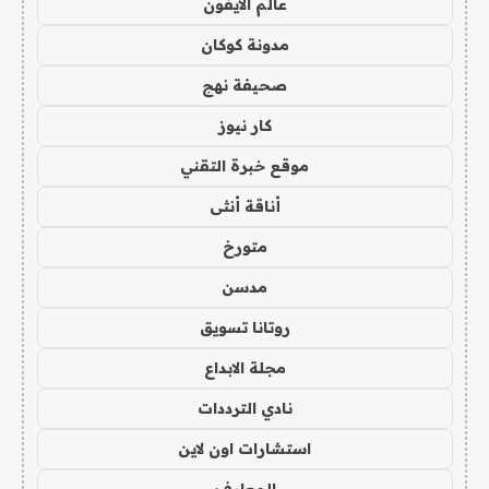
عالم الايفون
مدونة كوكان
صحيفة نهج
كار نيوز
موقع خبرة التقني
أناقة أنثى
متورخ
مدسن
روتانا تسويق
مجلة الابداع
نادي الترددات
استشارات اون لاين