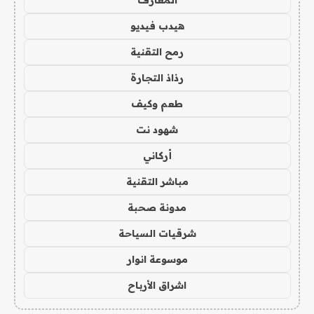
المعارف
هيدب فيديو
رمح التقنية
رذاذ التجارة
طعم وكيف
شهود نت
أركاني
مباشر التقنية
مدونة صحبة
شرقيات السياحة
موسوعة انوار
اشراق الأرباح