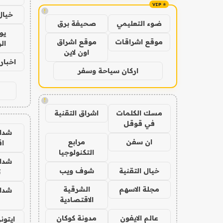
!
خيال
ضوء التعليمي
صحيفة برق
يو
موقع اشراقات
موقع اشراق
ال
اون لاين
اخبار 24 ساع
اركان سياحة وسفر
!
مسك الكلمات
اشراق التقنية
في قوقل
شدا
ان سفن
مرابع
ا
التكنولوجيا
شدا
خيال التقنية
شوف ويب
ت
مجلة الاسهم
الشرقية
شدا
الاقتصادية
عالم الايفون
مدونة كوكان
ايتون