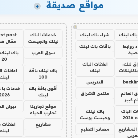
مواقع صديقة
+
!
باك لينك
شراء باك لينك
خدمات الباك
st post
لينك والجيست
مقال ض
 روابط
باقات باك لينك
صية
سوق العرب
باك لينك 
20
ق لنك،
اعلانات الباك
باكلينكات
لينك
باك لينك باقة
اعلانات ا
100
لينك
backli
التدريس
أقوى باقة باك
خدمات با 
ق العالم
منتدى الاشراق
لينك
2026
م كبير
موقع تجاربنا
ديوان ال
ات الباك
باك لينك
تجارب الحياه
202
وجيست بوست
مشاريع
اعلانات 
المشاريع
مصادر التعليم
لينك
لعربي