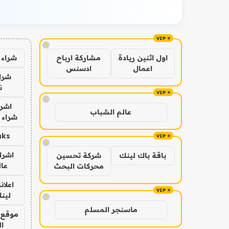
!
شراء 
اول اثنين ريادة
مشاركة ارباح
اعمال
ادسنس
شراء
ن
!
اشرا
عالم الشباب
شراء 
nks
!
اشرا
باقة باك لينك
شركة تحسين
عال
محركات البحث
اعلان
لينك 6
!
ماسنجر المسلم
موقع 
ا