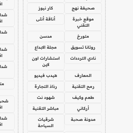
ا
صحيفة نهج
كار نيوز
شدا
موقع خبرة
أناقة أنثى
ا
التقني
شدا
متورخ
مدسن
روتانا تسويق
مجلة الابداع
شدا
ا
نادي الترددات
استشارات اون
لاين
شدا
المعارف
هيدب فيديو
متج
رمح التقنية
رذاذ التجارة
طعم وكيف
شهود نت
شحن 
ا
أركاني
مباشر التقنية
شدا
مدونة صحبة
شرقيات
ا
السياحة