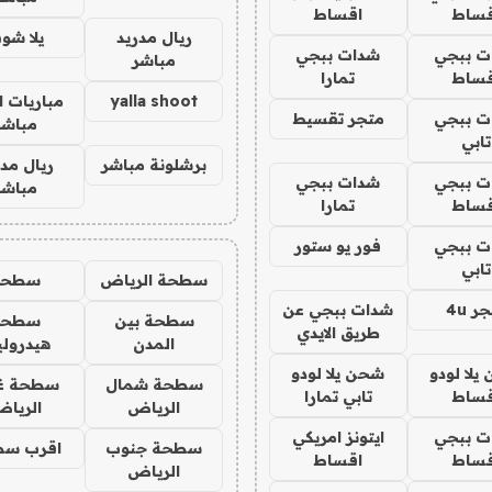
قساط
اقساط
ريال مدريد
يلا شو
ت ببجي
شدات ببجي
مباشر
قساط
تمارا
yalla shoot
مباريات ا
ت ببجي
متجر تقسيط
مباشر
تابي
برشلونة مباشر
ريال مدر
ت ببجي
شدات ببجي
مباشر
قساط
تمارا
ت ببجي
فور يو ستور
تابي
سطحة الرياض
سطحه
ر 4u
شدات ببجي عن
سطحة بين
سطحة
طريق الايدي
المدن
هيدرول
يلا لودو
شحن يلا لودو
سطحة شمال
سطحة غ
قساط
تابي تمارا
الرياض
الريا
ت ببجي
ايتونز امريكي
سطحة جنوب
اقرب سط
قساط
اقساط
الرياض