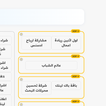
!
شراء 
اول اثنين ريادة
مشاركة ارباح
اعمال
ادسنس
شراء
ن
!
اشرا
عالم الشباب
شراء 
nks
!
اشرا
باقة باك لينك
شركة تحسين
عال
محركات البحث
اعلان
لينك 6
!