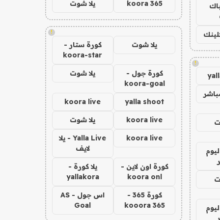
koora 365
يلا شوت
باك
!
كلينك
يلا شوت
كورة ستار -
koora-star
!
كورة جول -
يلا شوت
yal
koora-goal
باشر
koora live
yalla shoot
koora live
يلا شوت
ت
koora live
Yalla Live - يلا
لايف
ليوم
كورة اون لاين -
يلا كورة -
yallakora
koora onl
ت
كورة 365 -
اس جول - AS
Goal
kooora 365
ليوم