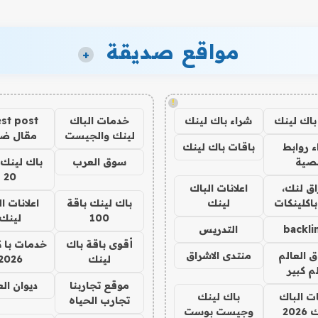
مواقع صديقة
+
!
باك لينك
شراء باك لينك
خدمات الباك
st post
لينك والجيست
مقال ض
 روابط
باقات باك لينك
صية
سوق العرب
باك لينك 
20
ق لنك،
اعلانات الباك
باكلينكات
لينك
باك لينك باقة
اعلانات ا
100
لينك
backli
التدريس
أقوى باقة باك
خدمات با 
ق العالم
منتدى الاشراق
لينك
2026
م كبير
موقع تجاربنا
ديوان ال
ات الباك
باك لينك
تجارب الحياه
202
وجيست بوست