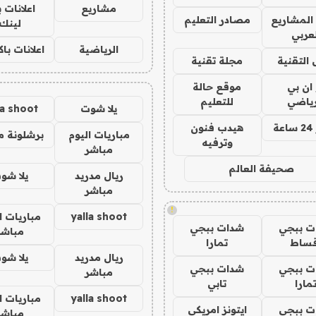
مشاريع
اعلانات 
المشاريع
مصادر التعليم
لينك
لعربي
الرياضية
اعلانات با
 التقنية
مجلة تقنية
 ان بي
موقع حالة
رياضي
للتعليم
يلا شوت
la shoot
ة
هيدب فنون
مباريات اليوم
برشلونة م
وترفيه
مباشر
صحيفة العالم
ريال مدريد
يلا شو
مباشر
!
yalla shoot
مباريات ا
ت ببجي
شدات ببجي
مباشر
قساط
تمارا
ريال مدريد
يلا شو
ت ببجي
شدات ببجي
مباشر
مارا
تابي
yalla shoot
مباريات ا
ت ببجي
ايتونز امريكي
مباشر