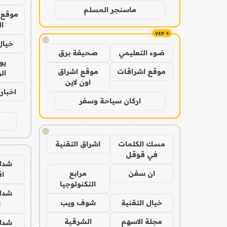
ماسنجر المسلم
موقع 
ا
!
خيال
ضوء التعليمي
صحيفة برق
يو
موقع اشراقات
موقع اشراق
ال
اون لاين
اخبار 24 ساع
اركان سياحة وسفر
!
مسك الكلمات
اشراق التقنية
في قوقل
شدا
ان سفن
مرابع
ا
التكنولوجيا
شدا
خيال التقنية
شوف ويب
ت
مجلة الاسهم
الشرقية
شدا