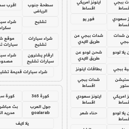
ت ببجي
ايتونز امريكي
سطحة جنوب
اقرب سط
قساط
اقساط
الرياض
ز سعودي
فور يو
تشليح
شراء سيا
قساط
سكراب
 شدات
شدات ببجي عن
شراء سيارات
موقع شر
بجي
طريق الايدي
تشليح
سيارات ت
يلا لودو
شحن لودو عن
ارقام يشترون
شراء سيا
طريق الايدي
سيارات تشليح
مصدوم
ة ببجي
بطاقات ايتونز
شراء سيارات قديمة تشلي
يستيشن
شدات ببجي
تور
اقساط
كورة 365
كورة سي
ز امريكي
ايتونز سعودي
قساط
اقساط
جول العرب
بث مباشر 
goalarab
مدريد ال
يلا لودو
حناء شعر
قساط
يلا لايف