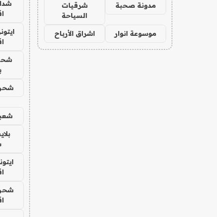
شدا
مدونة صحبة
شرقيات
ا
السياحة
ايتون
موسوعة انوار
اشراق الأرباح
ا
شحن
ب
شحن 
شعبي
بلا
س
ايتون
ا
شحن 
ا