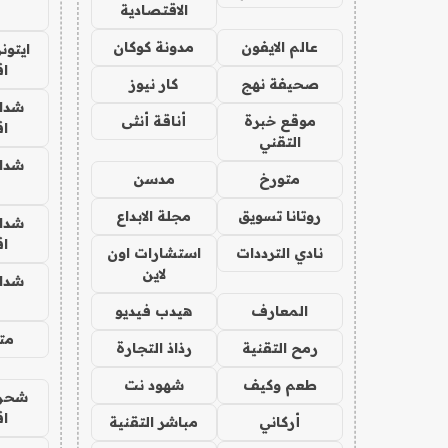
الاقتصادية
عالم الايفون
مدونة كوكان
ايتون
ا
صحيفة نهج
كار نيوز
شدا
موقع خبرة
أناقة أنثى
ا
التقني
شدا
متورخ
مدسن
روتانا تسويق
مجلة الابداع
شدا
ا
نادي الترددات
استشارات اون
لاين
شدا
المعارف
هيدب فيديو
متج
رمح التقنية
رذاذ التجارة
طعم وكيف
شهود نت
شحن 
ا
أركاني
مباشر التقنية