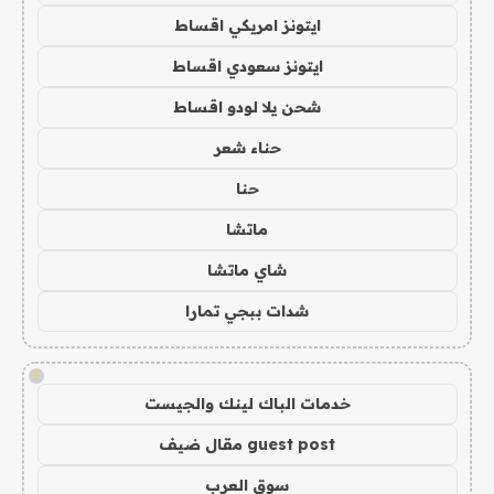
ايتونز امريكي اقساط
ايتونز سعودي اقساط
شحن يلا لودو اقساط
حناء شعر
حنا
ماتشا
شاي ماتشا
شدات ببجي تمارا
!
خدمات الباك لينك والجيست
guest post مقال ضيف
سوق العرب