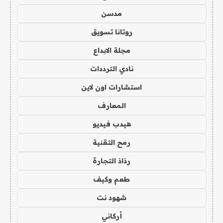
مدسن
روتانا تسويق
مجلة الابداع
نادي الترددات
استشارات اون لاين
المعارف
هيدب فيديو
رمح التقنية
رذاذ التجارة
طعم وكيف
شهود نت
أركاني