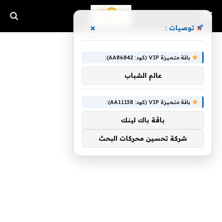
×
توصيات :
باقة متميزة VIP (كود: AA86842):
عالم الشباب
باقة متميزة VIP (كود: AA11138):
باقة باك لينك
شركة تحسين محركات البحث