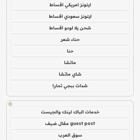
ايتونز امريكي اقساط
ايتونز سعودي اقساط
شحن يلا لودو اقساط
حناء شعر
حنا
ماتشا
شاي ماتشا
شدات ببجي تمارا
!
خدمات الباك لينك والجيست
guest post مقال ضيف
سوق العرب