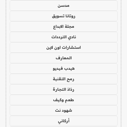
مدسن
روتانا تسويق
مجلة الابداع
نادي الترددات
استشارات اون لاين
المعارف
هيدب فيديو
رمح التقنية
رذاذ التجارة
طعم وكيف
شهود نت
أركاني