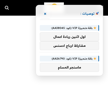
×
توصيات :
باقة متميزة VIP (كود: AA38045):
اول اثنين ريادة اعمال
مشاركة ارباح ادسنس
باقة متميزة VIP (كود: AA26790):
ماسنجر المسلم