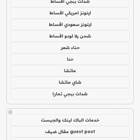
شدات ببجي اقساط
ايتونز امريكي اقساط
ايتونز سعودي اقساط
شحن يلا لودو اقساط
حناء شعر
حنا
ماتشا
شاي ماتشا
شدات ببجي تمارا
!
خدمات الباك لينك والجيست
guest post مقال ضيف