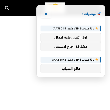
×
توصيات :
باقة متميزة VIP (كود: AA38045):
اول اثنين ريادة اعمال
مشاركة ارباح ادسنس
باقة متميزة VIP (كود: AA86842):
عالم الشباب