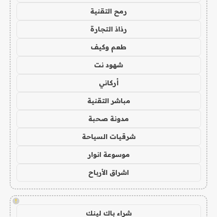
رمح التقنية
رذاذ التجارة
طعم وكيف
شهود نت
أركاني
مباشر التقنية
مدونة صحبة
شرقيات السياحة
موسوعة انوار
اشراق الأرباح
!
شراء باك لينك