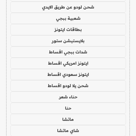
شحن لودو عن طريق الايدي
شعبية ببجي
بطاقات ايتونز
بلايستيشن ستور
شدات ببجي اقساط
ايتونز امريكي اقساط
ايتونز سعودي اقساط
شحن يلا لودو اقساط
حناء شعر
حنا
ماتشا
شاي ماتشا