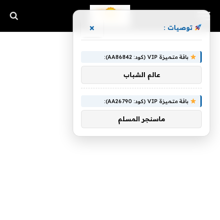
×
توصيات :
باقة متميزة VIP (كود: AA86842):
عالم الشباب
باقة متميزة VIP (كود: AA26790):
ماسنجر المسلم