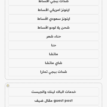
شدات ببجي اقساط
ايتونز امريكي اقساط
ايتونز سعودي اقساط
شحن يلا لودو اقساط
حناء شعر
حنا
ماتشا
شاي ماتشا
شدات ببجي تمارا
!
خدمات الباك لينك والجيست
guest post مقال ضيف