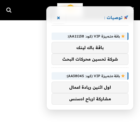
×
توصيات :
باقة متميزة VIP (كود: AA11138):
باقة باك لينك
شركة تحسين محركات البحث
باقة متميزة VIP (كود: AA38045):
اول اثنين ريادة اعمال
مشاركة ارباح ادسنس