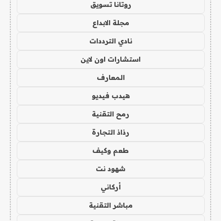
روتانا تسويق
مجلة الابداع
نادي الترددات
استشارات اون لاين
المعارف
هيدب فيديو
رمح التقنية
رذاذ التجارة
طعم وكيف
شهود نت
أركاني
مباشر التقنية