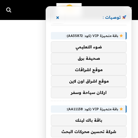
×
توصيات :
باقة متميزة VIP (كود: AA35872):
ضوء التعليمي
صحيفة برق
موقع اشراقات
موقع اشراق اون لاين
اركان سياحة وسفر
باقة متميزة VIP (كود: AA11138):
باقة باك لينك
شركة تحسين محركات البحث