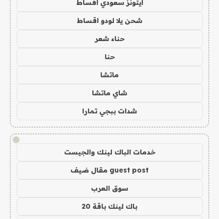
ايتونز سعودي اقساط
شحن يلا لودو اقساط
حناء شعر
حنا
ماتشا
شاي ماتشا
شدات ببجي تمارا
!
خدمات الباك لينك والجيست
guest post مقال ضيف
سوق العرب
باك لينك باقة 20