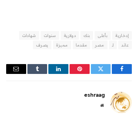
إدخارية
بأعلى
بنك
دولارية
سنوات
شهادات
عائد
لـ
مصر
مقدما
مميزة
يصرف
فيسبوك
تويتر
بينتيريست
لينكدإن
Tumblr
البريد
الإلكترو
eshraag
موقع
الويب