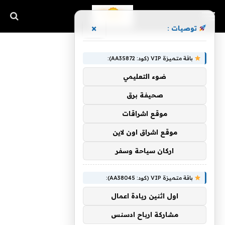
×
توصيات :
باقة متميزة VIP (كود: AA35872):
ضوء التعليمي
صحيفة برق
موقع اشراقات
موقع اشراق اون لاين
اركان سياحة وسفر
باقة متميزة VIP (كود: AA38045):
اول اثنين ريادة اعمال
مشاركة ارباح ادسنس