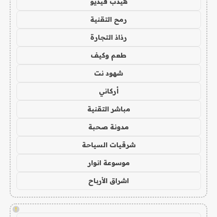
هيدب فيديو
رمح التقنية
رذاذ التجارة
طعم وكيف
شهود نت
أركاني
مباشر التقنية
مدونة صحبة
شرقيات السياحة
موسوعة انوار
اشراق الأرباح
!