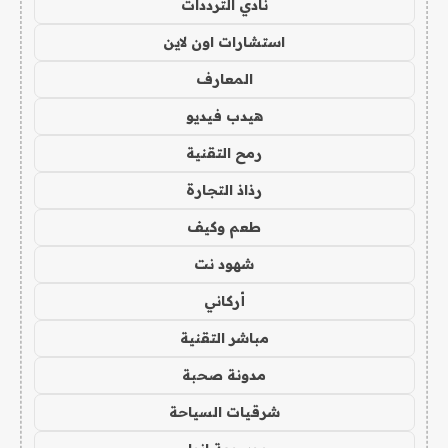
نادي الترددات
استشارات اون لاين
المعارف
هيدب فيديو
رمح التقنية
رذاذ التجارة
طعم وكيف
شهود نت
أركاني
مباشر التقنية
مدونة صحبة
شرقيات السياحة