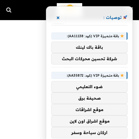
×
توصيات :
باقة متميزة VIP (كود: AA11138):
باقة باك لينك
شركة تحسين محركات البحث
باقة متميزة VIP (كود: AA35872):
ضوء التعليمي
صحيفة برق
موقع اشراقات
موقع اشراق اون لاين
اركان سياحة وسفر