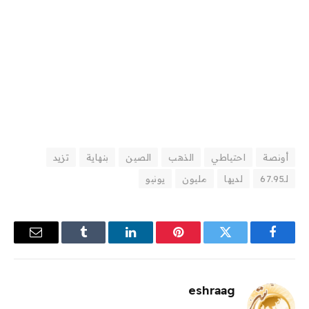
أونصة
احتياطي
الذهب
الصين
بنهاية
تزيد
لـ67.95
لديها
مليون
يونيو
فيسبوك
تويتر
بينتيريست
لينكدإن
Tumblr
البريد
الإلكترو
eshraag