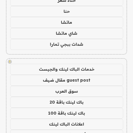
حناء شعر
حنا
ماتشا
شاي ماتشا
شدات ببجي تمارا
!
خدمات الباك لينك والجيست
guest post مقال ضيف
سوق العرب
باك لينك باقة 20
باك لينك باقة 100
اعلانات الباك لينك