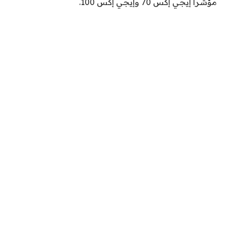
مؤشرا إيجي إكس 70 وإيجي إكس 100.