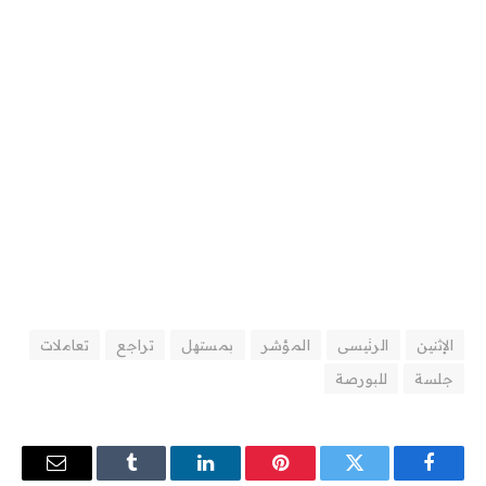
الإثنين
الرئيسى
المؤشر
بمستهل
تراجع
تعاملات
جلسة
للبورصة
فيسبوك
تويتر
بينتيريست
لينكدإن
Tumblr
البريد