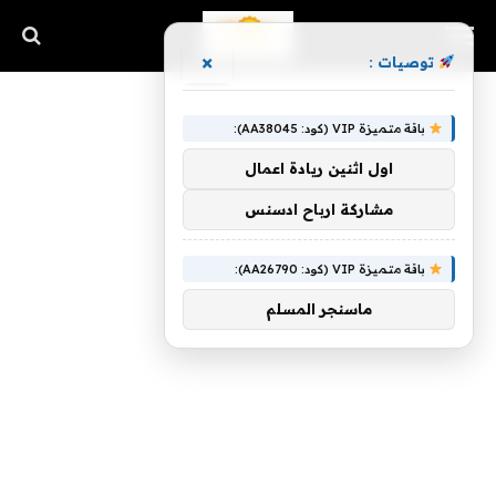
×
توصيات :
باقة متميزة VIP (كود: AA38045):
اول اثنين ريادة اعمال
مشاركة ارباح ادسنس
باقة متميزة VIP (كود: AA26790):
ماسنجر المسلم