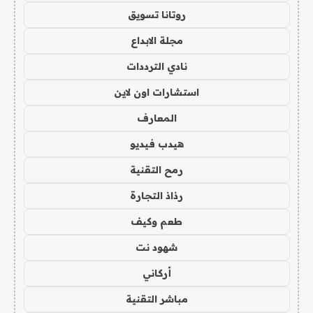
روتانا تسويق
مجلة الابداع
نادي الترددات
استشارات اون لاين
المعارف
هيدب فيديو
رمح التقنية
رذاذ التجارة
طعم وكيف
شهود نت
أركاني
مباشر التقنية