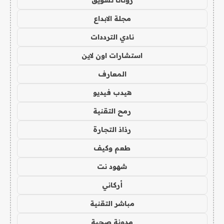
مجلة الابداع
نادي الترددات
استشارات اون لاين
المعارف
هيدب فيديو
رمح التقنية
رذاذ التجارة
طعم وكيف
شهود نت
أركاني
مباشر التقنية
مدونة صحبة