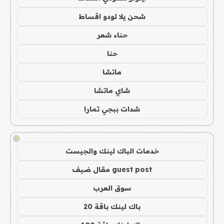
شحن يلا لودو اقساط
حناء شعر
حنا
ماتشا
شاي ماتشا
شدات ببجي تمارا
!
خدمات الباك لينك والجيست
guest post مقال ضيف
سوق العرب
باك لينك باقة 20