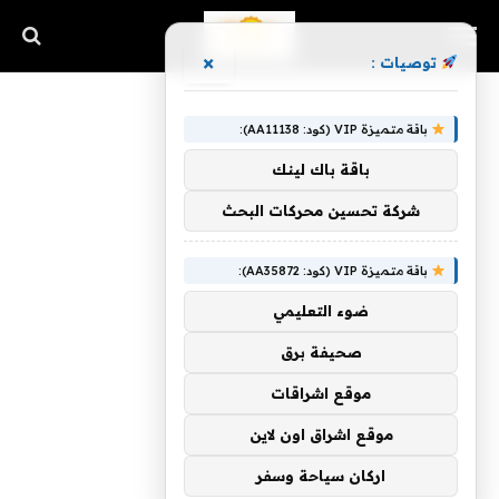
×
توصيات :
باقة متميزة VIP (كود: AA11138):
باقة باك لينك
شركة تحسين محركات البحث
باقة متميزة VIP (كود: AA35872):
ضوء التعليمي
صحيفة برق
موقع اشراقات
موقع اشراق اون لاين
اركان سياحة وسفر