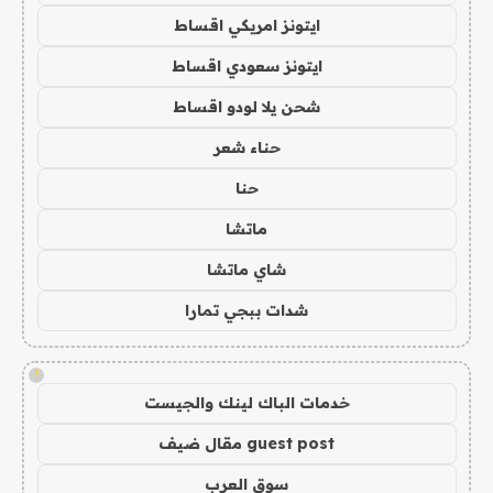
ايتونز امريكي اقساط
ايتونز سعودي اقساط
شحن يلا لودو اقساط
حناء شعر
حنا
ماتشا
شاي ماتشا
شدات ببجي تمارا
!
خدمات الباك لينك والجيست
guest post مقال ضيف
سوق العرب