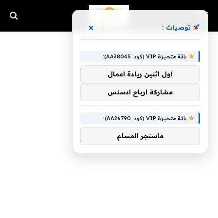
×
توصيات :
باقة متميزة VIP (كود: AA38045):
اول اثنين ريادة اعمال
مشاركة ارباح ادسنس
باقة متميزة VIP (كود: AA26790):
ماسنجر المسلم