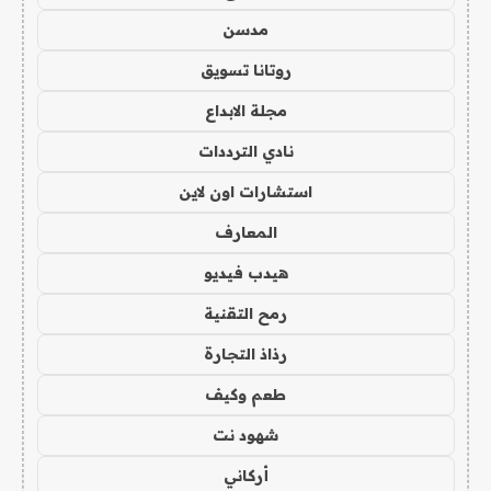
مدسن
روتانا تسويق
مجلة الابداع
نادي الترددات
استشارات اون لاين
المعارف
هيدب فيديو
رمح التقنية
رذاذ التجارة
طعم وكيف
شهود نت
أركاني