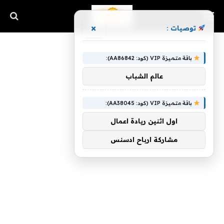
×
توصيات :
باقة متميزة VIP (كود: AA86842):
عالم الشباب
باقة متميزة VIP (كود: AA38045):
اول اثنين ريادة اعمال
مشاركة ارباح ادسنس