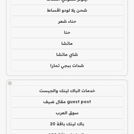
شحن يلا لودو اقساط
حناء شعر
حنا
ماتشا
شاي ماتشا
شدات ببجي تمارا
!
خدمات الباك لينك والجيست
guest post مقال ضيف
سوق العرب
باك لينك باقة 20