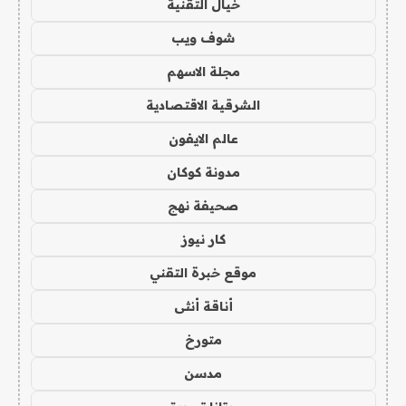
خيال التقنية
شوف ويب
مجلة الاسهم
الشرقية الاقتصادية
عالم الايفون
مدونة كوكان
صحيفة نهج
كار نيوز
موقع خبرة التقني
أناقة أنثى
متورخ
مدسن