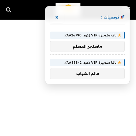
×
توصيات :
باقة متميزة VIP (كود: AA26790):
ماسنجر المسلم
باقة متميزة VIP (كود: AA86842):
عالم الشباب