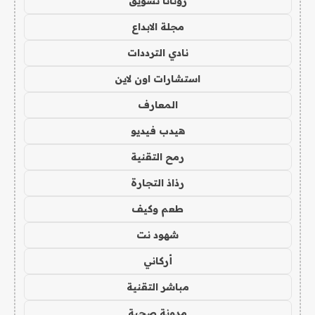
روتانا تسويق
مجلة الابداع
نادي الترددات
استشارات اون لاين
المعارف
هيدب فيديو
رمح التقنية
رذاذ التجارة
طعم وكيف
شهود نت
أركاني
مباشر التقنية
مدونة صحبة