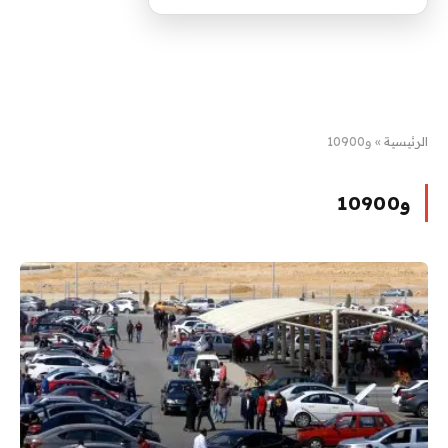
الرئيسية
»
و10900
و10900