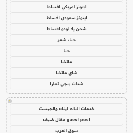
ايتونز امريكي اقساط
ايتونز سعودي اقساط
شحن يلا لودو اقساط
حناء شعر
حنا
ماتشا
شاي ماتشا
شدات ببجي تمارا
!
خدمات الباك لينك والجيست
guest post مقال ضيف
سوق العرب