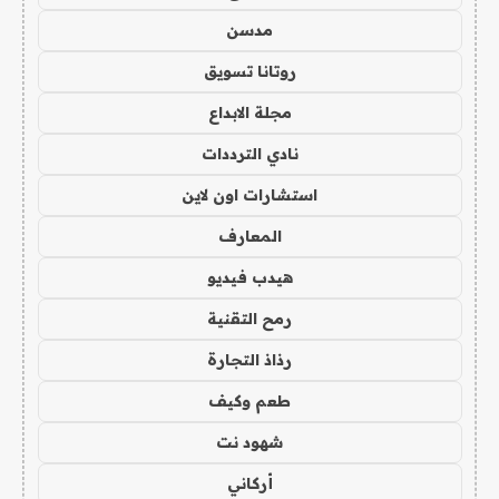
مدسن
روتانا تسويق
مجلة الابداع
نادي الترددات
استشارات اون لاين
المعارف
هيدب فيديو
رمح التقنية
رذاذ التجارة
طعم وكيف
شهود نت
أركاني