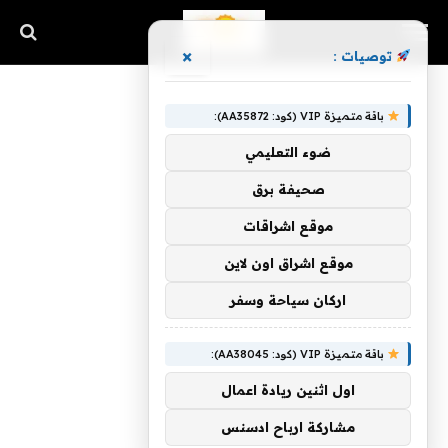
×
توصيات :
باقة متميزة VIP (كود: AA35872):
ضوء التعليمي
صحيفة برق
موقع اشراقات
موقع اشراق اون لاين
اركان سياحة وسفر
باقة متميزة VIP (كود: AA38045):
اول اثنين ريادة اعمال
مشاركة ارباح ادسنس