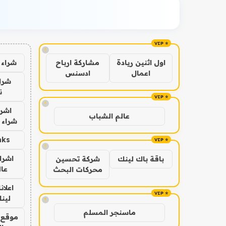
!
شراء 
اول اثنين ريادة
مشاركة ارباح
اعمال
ادسنس
شراء
ن
!
اشرا
عالم الشباب
شراء 
nks
!
اشرا
باقة باك لينك
شركة تحسين
عال
محركات البحث
اعلان
لينك 6
!
ماسنجر المسلم
موقع 