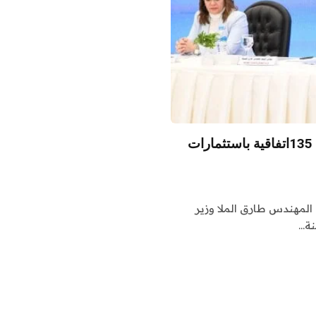
وزير البترول: ناقشنا مع لجنة الطاقة بـ”النواب” 135اتفاقية باستثمارات
د المهندس طارق الملا وزير
نة…