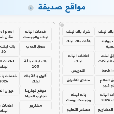
مواقع صديقة
+
!
باك لينك
شراء باك لينك
خدمات الباك
st post
لينك والجيست
مقال ض
 روابط
باقات باك لينك
صية
سوق العرب
باك لينك 
20
ق لنك،
اعلانات الباك
باكلينكات
لينك
باك لينك باقة
اعلانات ا
100
لينك
backli
التدريس
أقوى باقة باك
خدمات با 
ق العالم
منتدى الاشراق
لينك
2026
م كبير
موقع تجاربنا
ديوان ال
ات الباك
باك لينك
تجارب الحياه
202
وجيست بوست
مشاريع
اعلانات 
المشاريع
مصادر التعليم
لينك