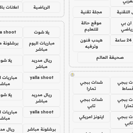
لعربي
الرياضية
اعلانات با
 التقنية
مجلة تقنية
 ان بي
موقع حالة
رياضي
للتعليم
يلا شوت
la shoot
ة
هيدب فنون
مباريات اليوم
برشلونة م
وترفيه
مباشر
صحيفة العالم
ريال مدريد
يلا شو
مباشر
!
yalla shoot
مباريات ا
ت ببجي
شدات ببجي
مباشر
قساط
تمارا
ريال مدريد
يلا شو
ت ببجي
شدات ببجي
مباشر
مارا
تابي
yalla shoot
مباريات ا
ت ببجي
ايتونز امريكي
مباشر
تابي
برشلونة مباشر
ريال مدر