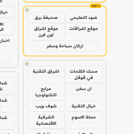
ا
!
خيال
ضوء التعليمي
صحيفة برق
يو
موقع اشراقات
موقع اشراق
ال
اون لاين
اخبار 24 ساع
اركان سياحة وسفر
!
مسك الكلمات
اشراق التقنية
في قوقل
شدا
ان سفن
مرابع
ا
التكنولوجيا
شدا
خيال التقنية
شوف ويب
ت
مجلة الاسهم
الشرقية
شدا
الاقتصادية