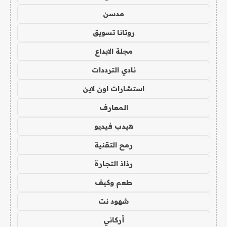
مدسن
روتانا تسويق
مجلة الابداع
نادي الترددات
استشارات اون لاين
المعارف
هيدب فيديو
رمح التقنية
رذاذ التجارة
طعم وكيف
شهود نت
أركاني