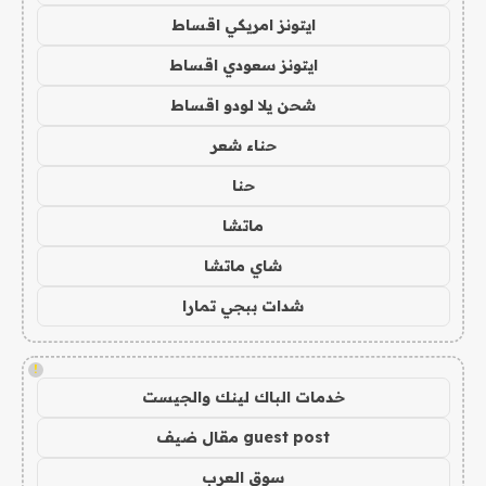
ايتونز امريكي اقساط
ايتونز سعودي اقساط
شحن يلا لودو اقساط
حناء شعر
حنا
ماتشا
شاي ماتشا
شدات ببجي تمارا
!
خدمات الباك لينك والجيست
guest post مقال ضيف
سوق العرب