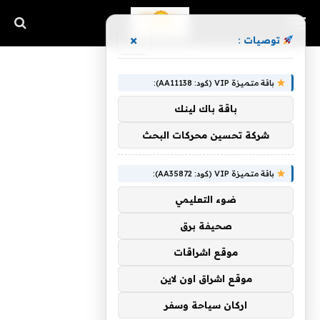
×
توصيات :
باقة متميزة VIP (كود: AA11138):
باقة باك لينك
شركة تحسين محركات البحث
باقة متميزة VIP (كود: AA35872):
ضوء التعليمي
صحيفة برق
موقع اشراقات
موقع اشراق اون لاين
اركان سياحة وسفر