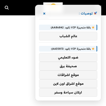
×
توصيات :
باقة متميزة VIP (كود: AA86842):
عالم الشباب
باقة متميزة VIP (كود: AA35872):
ضوء التعليمي
صحيفة برق
موقع اشراقات
موقع اشراق اون لاين
اركان سياحة وسفر