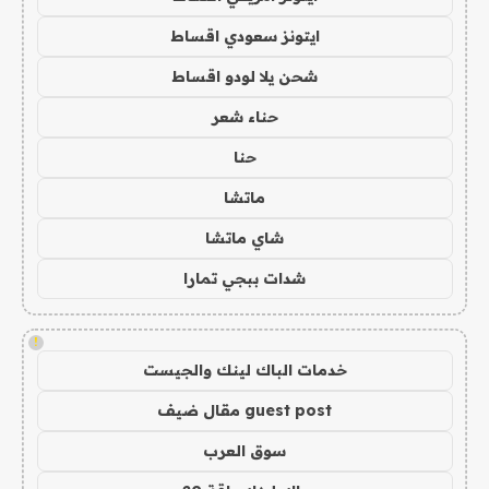
ايتونز سعودي اقساط
شحن يلا لودو اقساط
حناء شعر
حنا
ماتشا
شاي ماتشا
شدات ببجي تمارا
!
خدمات الباك لينك والجيست
guest post مقال ضيف
سوق العرب