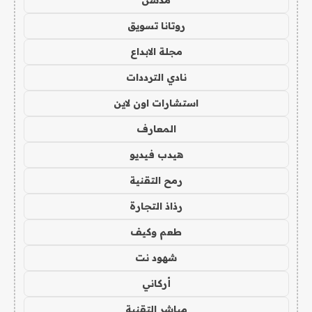
روتانا تسويق
مجلة الابداع
نادي الترددات
استشارات اون لاين
المعارف
هيدب فيديو
رمح التقنية
رذاذ التجارة
طعم وكيف
شهود نت
أركاني
مباشر التقنية