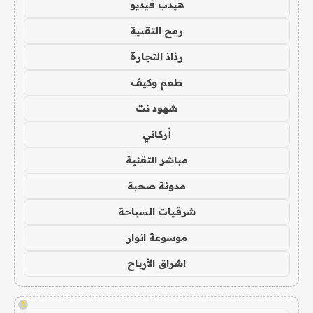
هيدب فيديو
رمح التقنية
رذاذ التجارة
طعم وكيف
شهود نت
أركاني
مباشر التقنية
مدونة صحبة
شرقيات السياحة
موسوعة انوار
اشراق الأرباح
!