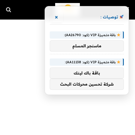
×
توصيات :
باقة متميزة VIP (كود: AA26790):
ماسنجر المسلم
باقة متميزة VIP (كود: AA11138):
باقة باك لينك
شركة تحسين محركات البحث