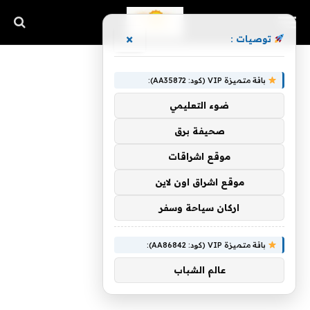
×
توصيات :
باقة متميزة VIP (كود: AA35872):
ضوء التعليمي
صحيفة برق
موقع اشراقات
موقع اشراق اون لاين
اركان سياحة وسفر
باقة متميزة VIP (كود: AA86842):
عالم الشباب