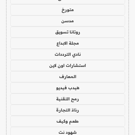
متورخ
مدسن
روتانا تسويق
مجلة الابداع
نادي الترددات
استشارات اون لاين
المعارف
هيدب فيديو
رمح التقنية
رذاذ التجارة
طعم وكيف
شهود نت