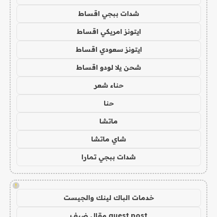
شدات ببجي اقساط
ايتونز امريكي اقساط
ايتونز سعودي اقساط
شحن يلا لودو اقساط
حناء شعر
حنا
ماتشا
شاي ماتشا
شدات ببجي تمارا
!
خدمات الباك لينك والجيست
guest post مقال ضيف