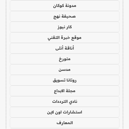
مدونة كوكان
صحيفة نهج
كار نيوز
موقع خبرة التقني
أناقة أنثى
متورخ
مدسن
روتانا تسويق
مجلة الابداع
نادي الترددات
استشارات اون لاين
المعارف