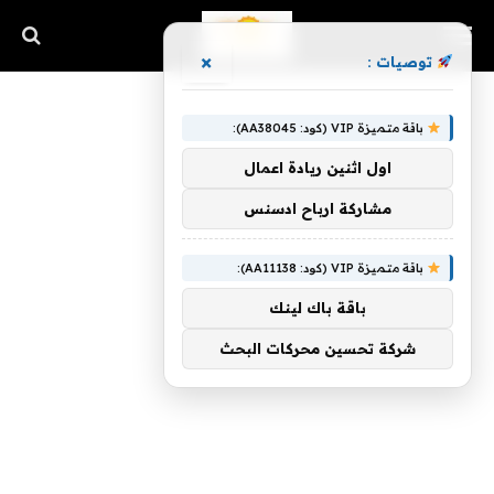
×
توصيات :
باقة متميزة VIP (كود: AA38045):
اول اثنين ريادة اعمال
مشاركة ارباح ادسنس
باقة متميزة VIP (كود: AA11138):
باقة باك لينك
شركة تحسين محركات البحث