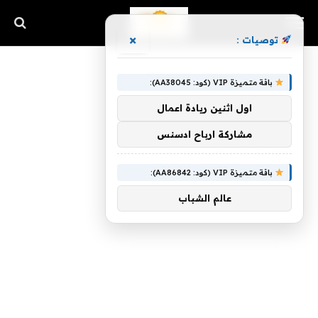
×
توصيات :
باقة متميزة VIP (كود: AA38045):
اول اثنين ريادة اعمال
مشاركة ارباح ادسنس
باقة متميزة VIP (كود: AA86842):
عالم الشباب