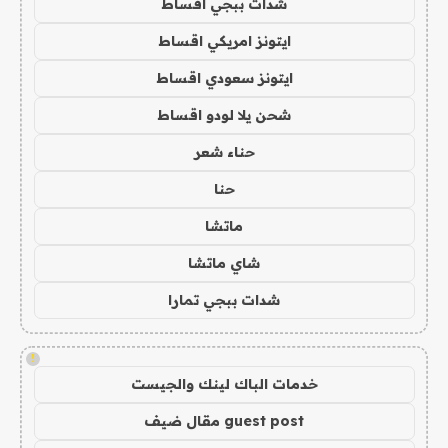
شدات ببجي اقساط
ايتونز امريكي اقساط
ايتونز سعودي اقساط
شحن يلا لودو اقساط
حناء شعر
حنا
ماتشا
شاي ماتشا
شدات ببجي تمارا
!
خدمات الباك لينك والجيست
guest post مقال ضيف