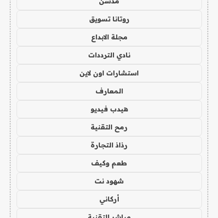
مدسن
روتانا تسويق
مجلة الابداع
نادي الترددات
استشارات اون لاين
المعارف
هيدب فيديو
رمح التقنية
رذاذ التجارة
طعم وكيف
شهود نت
أركاني
مباشر التقنية