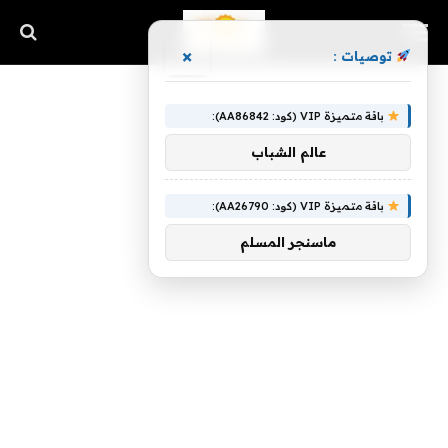
×
توصيات :
باقة متميزة VIP (كود: AA86842):
عالم الشباب
باقة متميزة VIP (كود: AA26790):
ماسنجر المسلم