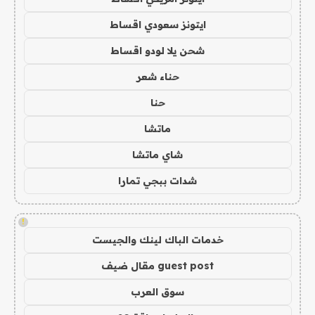
ايتونز سعودي اقساط
شحن يلا لودو اقساط
حناء شعر
حنا
ماتشا
شاي ماتشا
شدات ببجي تمارا
!
خدمات الباك لينك والجيست
guest post مقال ضيف
سوق العرب