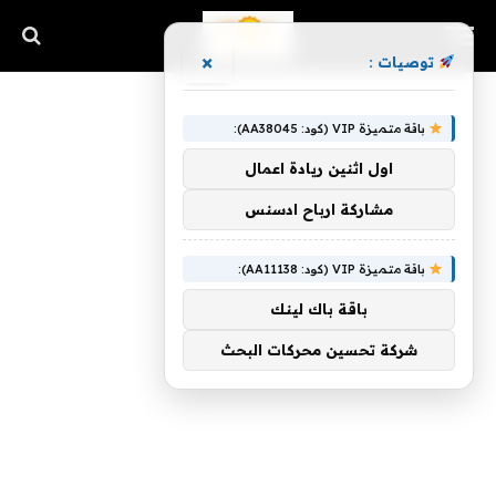
×
توصيات :
باقة متميزة VIP (كود: AA38045):
اول اثنين ريادة اعمال
مشاركة ارباح ادسنس
باقة متميزة VIP (كود: AA11138):
باقة باك لينك
شركة تحسين محركات البحث