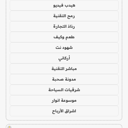
هيدب فيديو
رمح التقنية
رذاذ التجارة
طعم وكيف
شهود نت
أركاني
مباشر التقنية
مدونة صحبة
شرقيات السياحة
موسوعة انوار
اشراق الأرباح
!