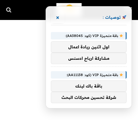
×
توصيات :
باقة متميزة VIP (كود: AA38045):
اول اثنين ريادة اعمال
مشاركة ارباح ادسنس
باقة متميزة VIP (كود: AA11138):
باقة باك لينك
شركة تحسين محركات البحث