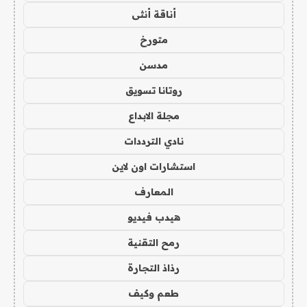
أناقة أنثى
متورخ
مدسن
روتانا تسويق
مجلة الابداع
نادي الترددات
استشارات اون لاين
المعارف
هيدب فيديو
رمح التقنية
رذاذ التجارة
طعم وكيف