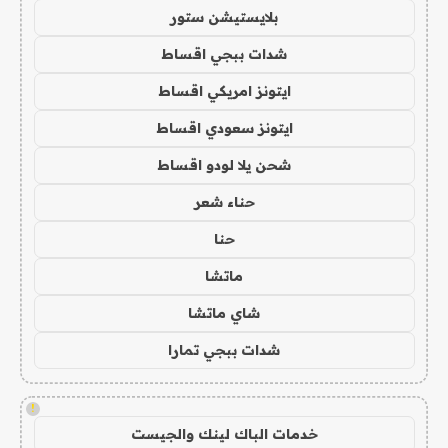
بلايستيشن ستور
شدات ببجي اقساط
ايتونز امريكي اقساط
ايتونز سعودي اقساط
شحن يلا لودو اقساط
حناء شعر
حنا
ماتشا
شاي ماتشا
شدات ببجي تمارا
!
خدمات الباك لينك والجيست