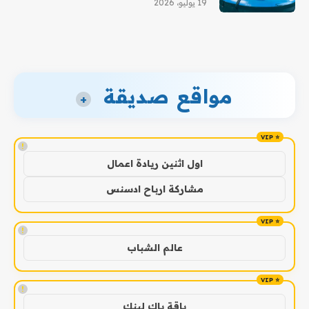
19 يوليو، 2026
مواقع صديقة
+
!
اول اثنين ريادة اعمال
مشاركة ارباح ادسنس
!
عالم الشباب
!
باقة باك لينك