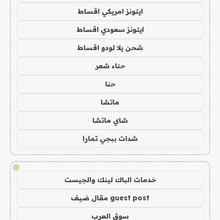
ايتونز امريكي اقساط
ايتونز سعودي اقساط
شحن يلا لودو اقساط
حناء شعر
حنا
ماتشا
شاي ماتشا
شدات ببجي تمارا
!
خدمات الباك لينك والجيست
guest post مقال ضيف
سوق العرب