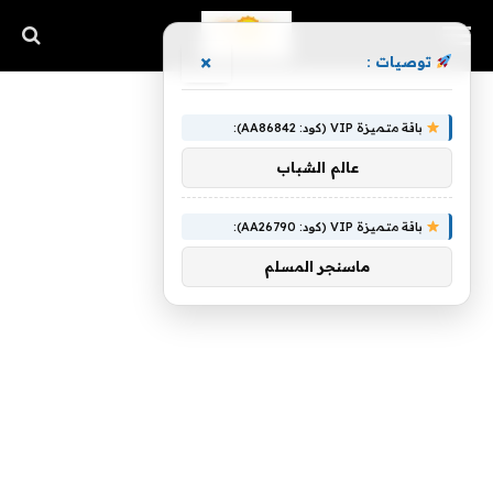
×
توصيات :
باقة متميزة VIP (كود: AA86842):
عالم الشباب
باقة متميزة VIP (كود: AA26790):
ماسنجر المسلم