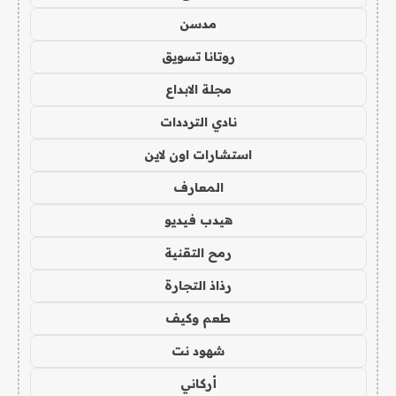
مدسن
روتانا تسويق
مجلة الابداع
نادي الترددات
استشارات اون لاين
المعارف
هيدب فيديو
رمح التقنية
رذاذ التجارة
طعم وكيف
شهود نت
أركاني