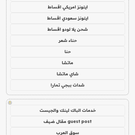
ايتونز امريكي اقساط
ايتونز سعودي اقساط
شحن يلا لودو اقساط
حناء شعر
حنا
ماتشا
شاي ماتشا
شدات ببجي تمارا
!
خدمات الباك لينك والجيست
guest post مقال ضيف
سوق العرب