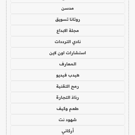
مدسن
روتانا تسويق
مجلة الابداع
نادي الترددات
استشارات اون لاين
المعارف
هيدب فيديو
رمح التقنية
رذاذ التجارة
طعم وكيف
شهود نت
أركاني