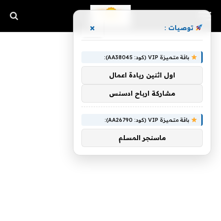
×
توصيات :
باقة متميزة VIP (كود: AA38045):
اول اثنين ريادة اعمال
مشاركة ارباح ادسنس
باقة متميزة VIP (كود: AA26790):
ماسنجر المسلم