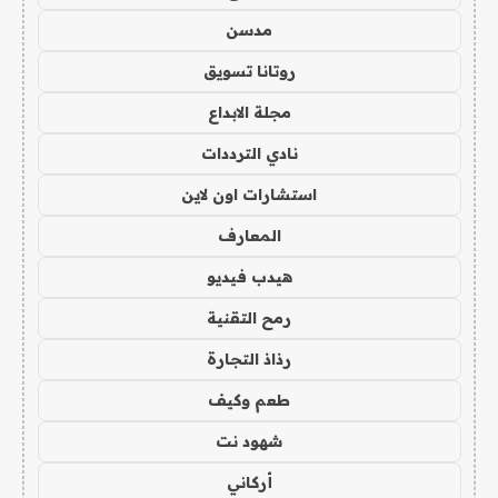
مدسن
روتانا تسويق
مجلة الابداع
نادي الترددات
استشارات اون لاين
المعارف
هيدب فيديو
رمح التقنية
رذاذ التجارة
طعم وكيف
شهود نت
أركاني