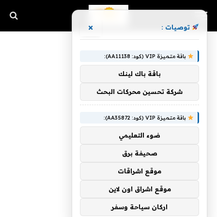
×
توصيات :
باقة متميزة VIP (كود: AA11138):
باقة باك لينك
شركة تحسين محركات البحث
باقة متميزة VIP (كود: AA35872):
ضوء التعليمي
صحيفة برق
موقع اشراقات
موقع اشراق اون لاين
اركان سياحة وسفر