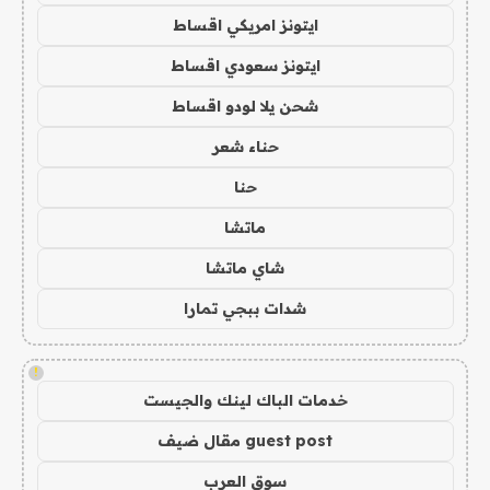
ايتونز امريكي اقساط
ايتونز سعودي اقساط
شحن يلا لودو اقساط
حناء شعر
حنا
ماتشا
شاي ماتشا
شدات ببجي تمارا
!
خدمات الباك لينك والجيست
guest post مقال ضيف
سوق العرب