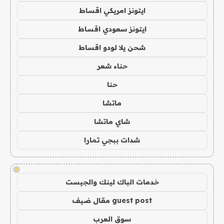
ايتونز امريكي اقساط
ايتونز سعودي اقساط
شحن يلا لودو اقساط
حناء شعر
حنا
ماتشا
شاي ماتشا
شدات ببجي تمارا
!
خدمات الباك لينك والجيست
guest post مقال ضيف
سوق العرب