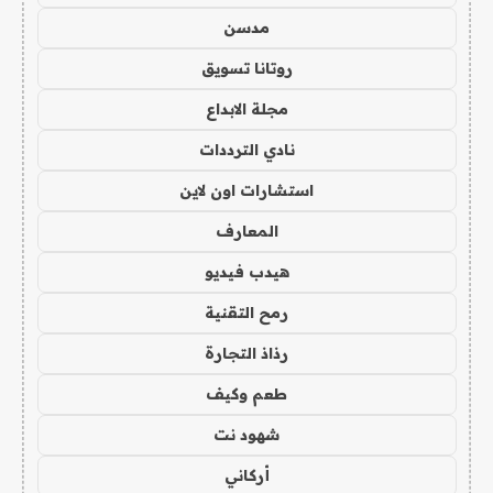
مدسن
روتانا تسويق
مجلة الابداع
نادي الترددات
استشارات اون لاين
المعارف
هيدب فيديو
رمح التقنية
رذاذ التجارة
طعم وكيف
شهود نت
أركاني