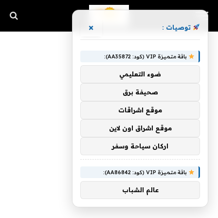
×
توصيات :
باقة متميزة VIP (كود: AA35872):
ضوء التعليمي
صحيفة برق
موقع اشراقات
موقع اشراق اون لاين
اركان سياحة وسفر
باقة متميزة VIP (كود: AA86842):
عالم الشباب