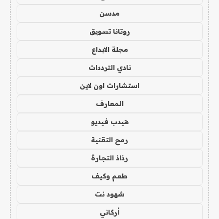
مدسن
روتانا تسويق
مجلة الابداع
نادي الترددات
استشارات اون لاين
المعارف
هيدب فيديو
رمح التقنية
رذاذ التجارة
طعم وكيف
شهود نت
أركاني