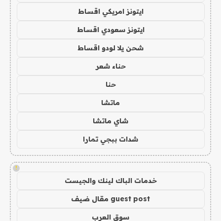
ايتونز امريكي اقساط
ايتونز سعودي اقساط
شحن يلا لودو اقساط
حناء شعر
حنا
ماتشا
شاي ماتشا
شدات ببجي تمارا
!
خدمات الباك لينك والجيست
guest post مقال ضيف
سوق العرب