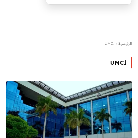
الرئيسية
»
لـUMC
لـUMC