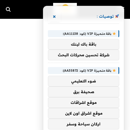
×
توصيات :
باقة متميزة VIP (كود: AA11138):
باقة باك لينك
شركة تحسين محركات البحث
باقة متميزة VIP (كود: AA35872):
ضوء التعليمي
صحيفة برق
موقع اشراقات
موقع اشراق اون لاين
اركان سياحة وسفر