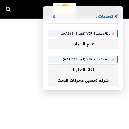
×
توصيات :
باقة متميزة VIP (كود: AA86842):
عالم الشباب
باقة متميزة VIP (كود: AA11138):
باقة باك لينك
شركة تحسين محركات البحث