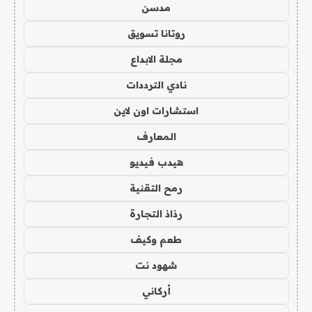
مدسن
روتانا تسويق
مجلة الابداع
نادي الترددات
استشارات اون لاين
المعارف
هيدب فيديو
رمح التقنية
رذاذ التجارة
طعم وكيف
شهود نت
أركاني