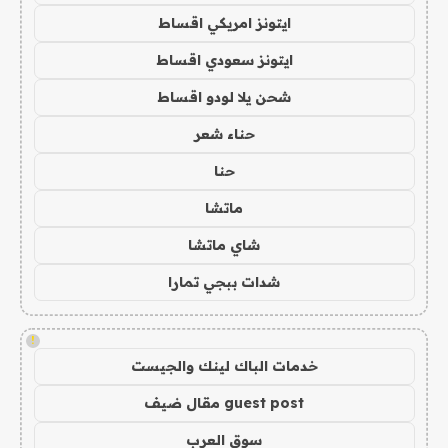
ايتونز امريكي اقساط
ايتونز سعودي اقساط
شحن يلا لودو اقساط
حناء شعر
حنا
ماتشا
شاي ماتشا
شدات ببجي تمارا
!
خدمات الباك لينك والجيست
guest post مقال ضيف
سوق العرب