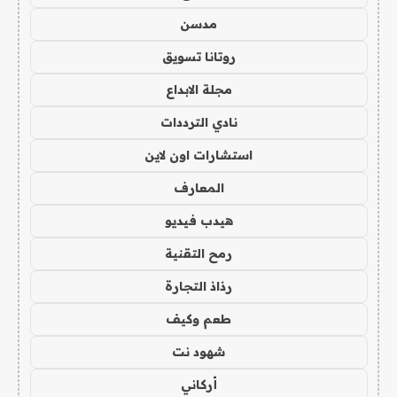
مدسن
روتانا تسويق
مجلة الابداع
نادي الترددات
استشارات اون لاين
المعارف
هيدب فيديو
رمح التقنية
رذاذ التجارة
طعم وكيف
شهود نت
أركاني