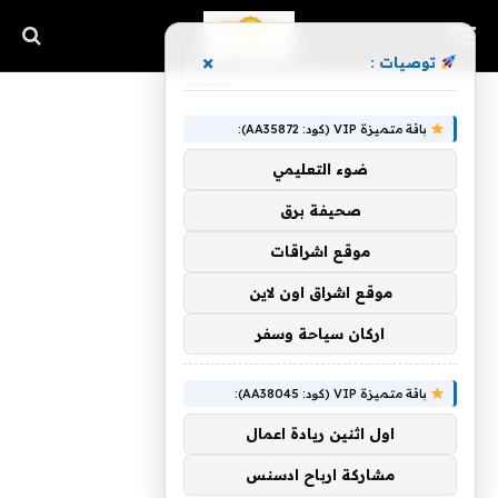
×
توصيات :
باقة متميزة VIP (كود: AA35872):
ضوء التعليمي
صحيفة برق
موقع اشراقات
موقع اشراق اون لاين
اركان سياحة وسفر
باقة متميزة VIP (كود: AA38045):
اول اثنين ريادة اعمال
مشاركة ارباح ادسنس