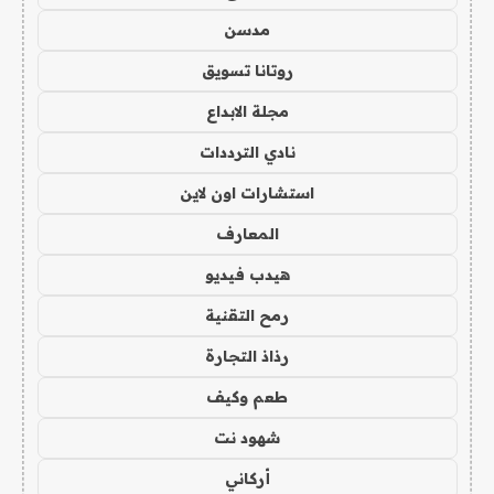
مدسن
روتانا تسويق
مجلة الابداع
نادي الترددات
استشارات اون لاين
المعارف
هيدب فيديو
رمح التقنية
رذاذ التجارة
طعم وكيف
شهود نت
أركاني