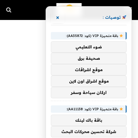
×
توصيات :
باقة متميزة VIP (كود: AA35872):
ضوء التعليمي
صحيفة برق
موقع اشراقات
موقع اشراق اون لاين
اركان سياحة وسفر
باقة متميزة VIP (كود: AA11138):
باقة باك لينك
شركة تحسين محركات البحث