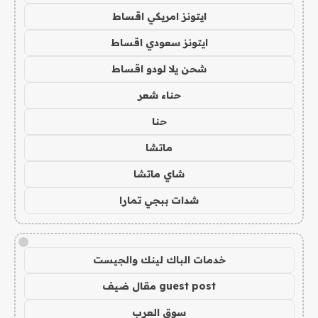
ايتونز امريكي اقساط
ايتونز سعودي اقساط
شحن يلا لودو اقساط
حناء شعر
حنا
ماتشا
شاي ماتشا
شدات ببجي تمارا
!
خدمات الباك لينك والجيست
guest post مقال ضيف
سوق العرب