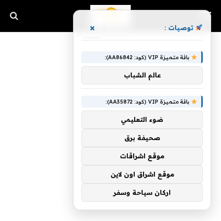
×
توصيات :
باقة متميزة VIP (كود: AA86842):
عالم الشباب
باقة متميزة VIP (كود: AA35872):
ضوء التعليمي
صحيفة برق
موقع اشراقات
موقع اشراق اون لاين
اركان سياحة وسفر